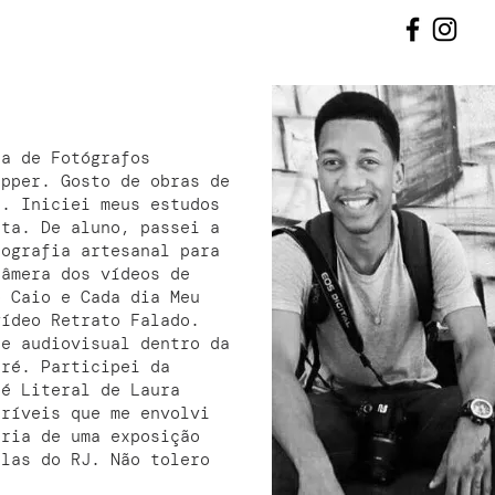
DIÁRIOS
la de Fotógrafos
ipper. Gosto de obras de
r. Iniciei meus estudos
ata. De aluno, passei a
tografia artesanal para
câmera dos vídeos de
o Caio e Cada dia Meu
vídeo Retrato Falado.
de audiovisual dentro da
aré. Participei da
lé Literal de Laura
críveis que me envolvi
oria de uma exposição
elas do RJ. Não tolero