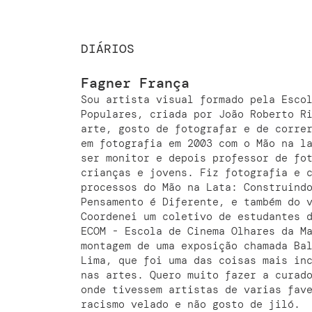
DIÁRIOS
Fagner França
Sou artista visual formado pela Esco
Populares, criada por João Roberto R
arte, gosto de fotografar e de corre
em fotografia em 2003 com o Mão na l
ser monitor e depois professor de fo
crianças e jovens. Fiz fotografia e 
processos do Mão na Lata: Construind
Pensamento é Diferente, e também do 
Coordenei um coletivo de estudantes 
ECOM - Escola de Cinema Olhares da M
montagem de uma exposição chamada Ba
Lima, que foi uma das coisas mais in
nas artes. Quero muito fazer a curad
onde tivessem artistas de varias fav
racismo velado e não gosto de jiló.